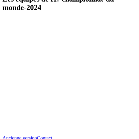
monde-2024
Ancienne version
Contact