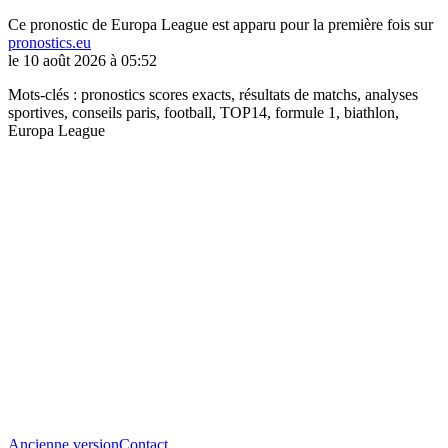
Ce pronostic de Europa League est apparu pour la première fois sur
pronostics.eu
le
10 août 2026 à 05:52
Mots-clés : pronostics scores exacts, résultats de matchs, analyses
sportives, conseils paris, football, TOP14, formule 1, biathlon,
Europa League
Ancienne version
Contact