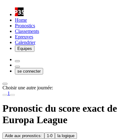
Home
Pronostics
Classements
Epreuves
Calendrier
Equipes
se connecter
Choisir une autre journée:
1
Pronostic du score exact de
Europa League
Aide aux pronostics:
1-0
la logique