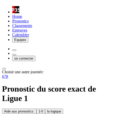
Home
Pronostics
Classements
Epreuves
Calendrier
Equipes
se connecter
Choisir une autre journée:
6
7
8
Pronostic du score exact de
Ligue 1
Aide aux pronostics:
1-0
la logique