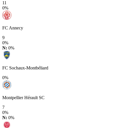
11
0%
FC Annecy
9
0%
N:
0%
FC Sochaux-Montbéliard
0%
Montpellier Hérault SC
7
0%
N:
0%