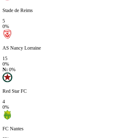
Stade de Reims
5
0%
AS Nancy Lorraine
15
0%
N:
0%
Red Star FC
4
0%
FC Nantes