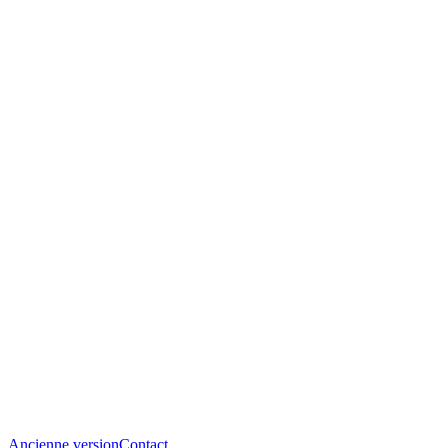
Ancienne version
Contact