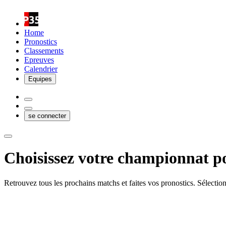
Home
Pronostics
Classements
Epreuves
Calendrier
Equipes
se connecter
Choisissez votre championnat p
Retrouvez tous les prochains matchs et faites vos pronostics. Sélectio