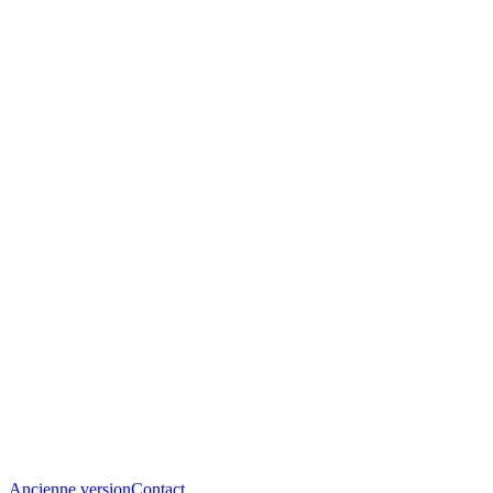
Ancienne version
Contact